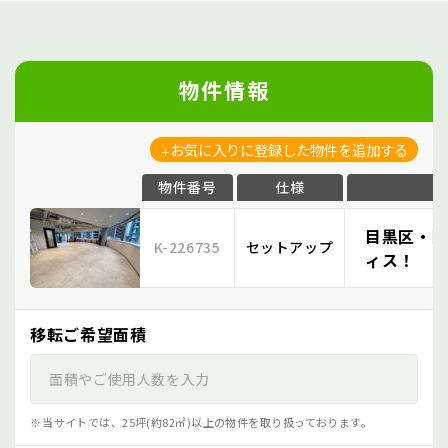
物件情報
お気に入りに登録した物件を追加する
物件番号
仕様
目黒区・目
K-226735
セットアップ
ィス！
移転ご希望面積
当サイトでは、25坪(約82㎡)以上の物件を取り扱っております。