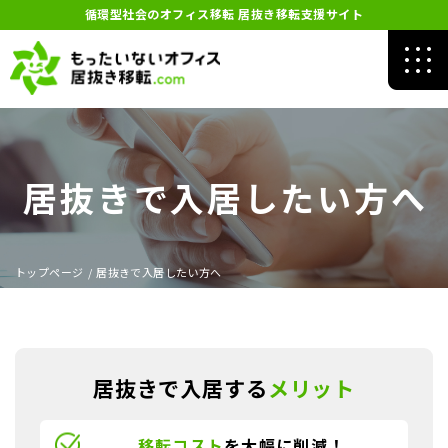
循環型社会のオフィス移転 居抜き移転支援サイト
居抜きで入居したい方へ
トップページ
/
居抜きで入居したい方へ
居抜きで入居する
メリット
移転コスト
を大幅に削減！