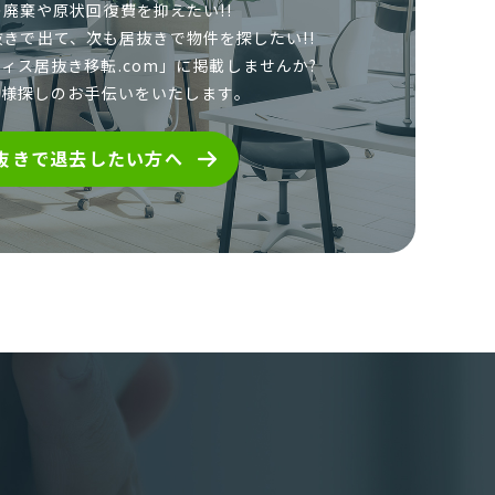
廃棄や原状回復費を抑えたい!!
抜きで出て、
次も居抜きで物件を探したい!!
ィス居抜き移転.com」に
掲載しませんか?
者様探しのお手伝いをいたします。
抜きで退去したい方へ