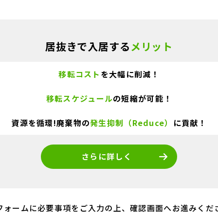
居抜きで入居する
メリット
移転コスト
を大幅に削減！
移転スケジュール
の短縮が可能！
資源を循環!廃棄物の
発生抑制（Reduce）
に貢献！
さらに詳しく
フォームに必要事項をご入力の上、
確認画面へお進みくだ