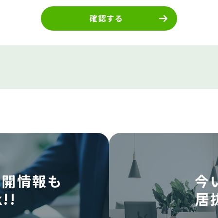
確認する
公開情報も
今
!!
居