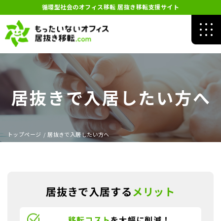
循環型社会のオフィス移転 居抜き移転支援サイト
居抜きで入居したい方へ
トップページ
/
居抜きで入居したい方へ
居抜きで入居する
メリット
移転コスト
を大幅に削減！