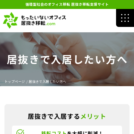
循環型社会のオフィス移転 居抜き移転支援サイト
居抜きで入居したい方へ
トップページ
/
居抜きで入居したい方へ
居抜きで入居する
メリット
移転コスト
を大幅に削減！