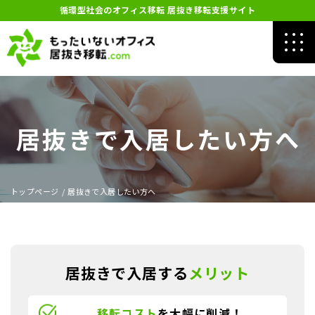
循環型社会のオフィス移転 居抜き移転支援サイト
居抜きで入居したい方へ
トップページ
/
居抜きで入居したい方へ
居抜きで入居する
メリット
移転コスト
を大幅に削減！