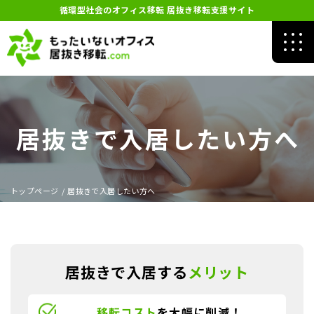
循環型社会のオフィス移転 居抜き移転支援サイト
居抜きで入居したい方へ
トップページ
/
居抜きで入居したい方へ
居抜きで入居する
メリット
移転コスト
を大幅に削減！