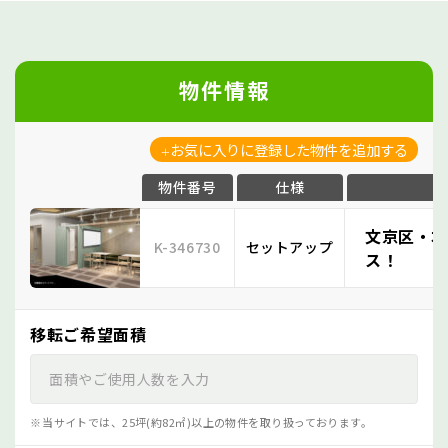
物件情報
お気に入りに登録した物件を追加する
物件番号
仕様
文京区・本
K-346730
セットアップ
ス！
移転ご希望面積
当サイトでは、25坪(約82㎡)以上の物件を取り扱っております。