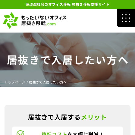
循環型社会のオフィス移転 居抜き移転支援サイト
居抜きで入居したい方へ
トップページ
/
居抜きで入居したい方へ
居抜きで入居する
メリット
移転コスト
を大幅に削減！