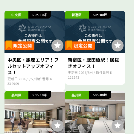
中央区
50～80坪
新宿区
50～80坪
中央区・銀座エリア！フ
新宿区・飯田橋駅！居抜
ルセットアップオフィ
きオフィス！
ス！
更新日
2026/8/4
/ 物件番号
K-
126243
更新日
2026/8/5
/ 物件番号
K-
339909
品川区
50～80坪
品川区
50～80坪