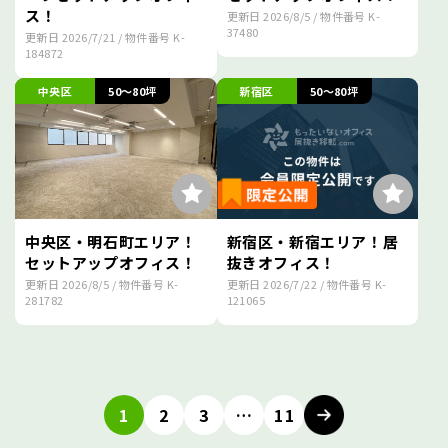
ス！
更新日
2026/8/5
/ 物件番号
K-
37480
更新日
2026/7/21
/ 物件番号
K-
184872
中央区
50～80坪
新宿区
50～80坪
中央区・明石町エリア！
新宿区・新宿エリア！居
セットアップオフィス！
抜きオフィス！
更新日
2026/8/5
/ 物件番号
K-
更新日
2026/7/22
/ 物件番号
K-
281782
121065
投
稿
1
2
3
…
11
ナ