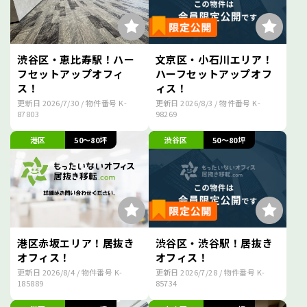
渋谷区・恵比寿駅！ハー
文京区・小石川エリア！
フセットアップオフィ
ハーフセットアップオフ
ス！
ィス！
更新日
2026/7/30
/ 物件番号
K-
更新日
2026/8/3
/ 物件番号
K-
87803
98269
港区
50～80坪
渋谷区
50～80坪
港区赤坂エリア！居抜き
渋谷区・渋谷駅！居抜き
オフィス！
オフィス！
更新日
2026/8/4
/ 物件番号
K-
更新日
2026/7/28
/ 物件番号
K-
185889
85734