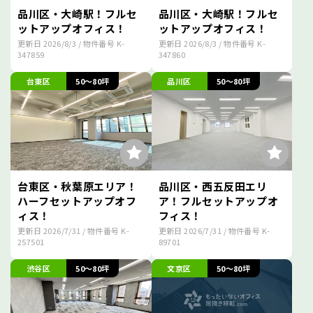
品川区・大崎駅！フルセ
品川区・大崎駅！フルセ
ットアップオフィス！
ットアップオフィス！
更新日
2026/8/3
/ 物件番号
K-
更新日
2026/8/3
/ 物件番号
K-
347859
347860
台東区
50～80坪
品川区
50～80坪
台東区・秋葉原エリア！
品川区・西五反田エリ
ハーフセットアップオフ
ア！フルセットアップオ
ィス！
フィス！
更新日
2026/7/31
/ 物件番号
K-
更新日
2026/7/31
/ 物件番号
K-
257501
89701
渋谷区
50～80坪
文京区
50～80坪