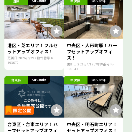
港区
50～80坪
中央区
50～80坪
港区・芝エリア！フルセ
中央区・人形町駅！ハー
ットアップオフィス！
フセットアップオフィ
ス！
更新日
2026/7/29
/ 物件番号
K-
193672
更新日
2026/7/17
/ 物件番号
K-
309841
台東区
50～80坪
中央区
50～80坪
台東区・台東エリア！ハ
中央区・明石町エリア！
ーフセットアップオフィ
セットアップオフィス！