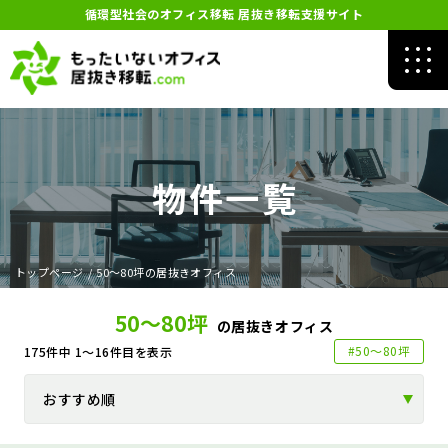
循環型社会のオフィス移転 居抜き移転支援サイト
物件一覧
トップページ
/
50～80坪の居抜きオフィス
50～80坪
の居抜きオフィス
#50～80坪
175
件中
1～16
件目を表示