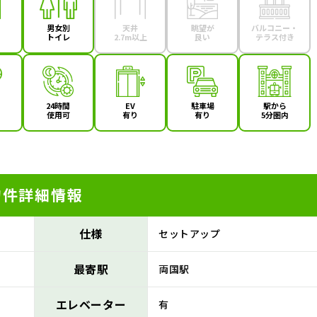
男女別
天井
眺望が
バルコニー・
トイレ
2.7m以上
良い
テラス付き
24時間
EV
駐車場
駅から
使用可
有り
有り
5分圏内
物件詳細情報
仕様
セットアップ
最寄駅
両国駅
エレベーター
有