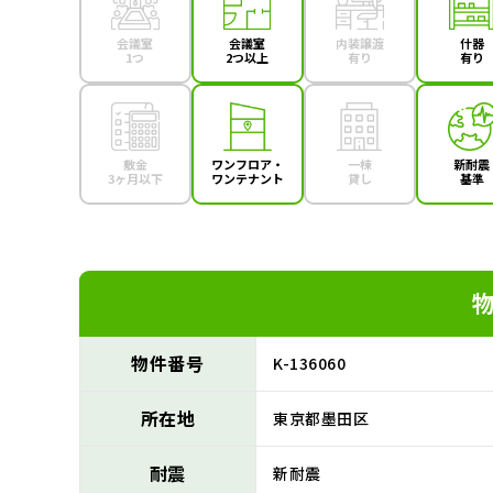
会議室
会議室
内装譲渡
什器
1つ
2つ以上
有り
有り
敷金
ワンフロア・
一棟
新耐震
3ヶ月以下
ワンテナント
貸し
基準
物件番号
K-136060
所在地
東京都墨田区
耐震
新耐震