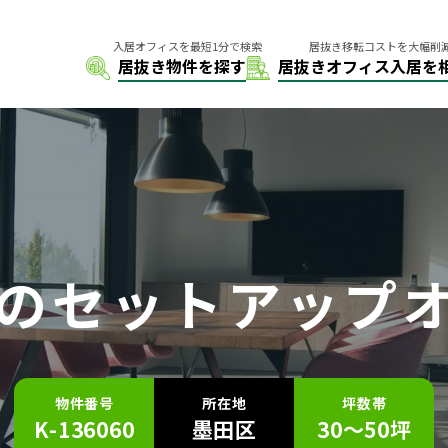
の
セットアップ
物件番号
所在地
坪数帯
K-136060
墨田区
30～50坪