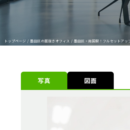
トップページ
/
墨田区の居抜きオフィス
/
墨田区・両国駅！フルセットアッ
写真
図面