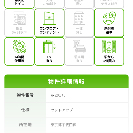
トイレ
2.7m以上
良い
テラス付き
敷金
ワンフロア・
一棟
新耐震
3ヶ月以下
ワンテナント
貸し
基準
24時間
EV
駐車場
駅から
使用可
有り
有り
5分圏内
物件詳細情報
物件番号
K-20173
仕様
セットアップ
所在地
東京都千代田区