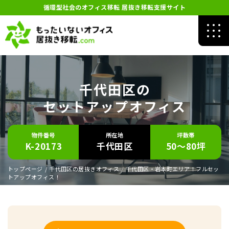
循環型社会のオフィス移転 居抜き移転支援サイト
千代田区の
セットアップオフィス
物件番号
所在地
坪数帯
K-20173
千代田区
50～80坪
トップページ
/
千代田区の居抜きオフィス
/
千代田区・岩本町エリア！フルセッ
トアップオフィス！