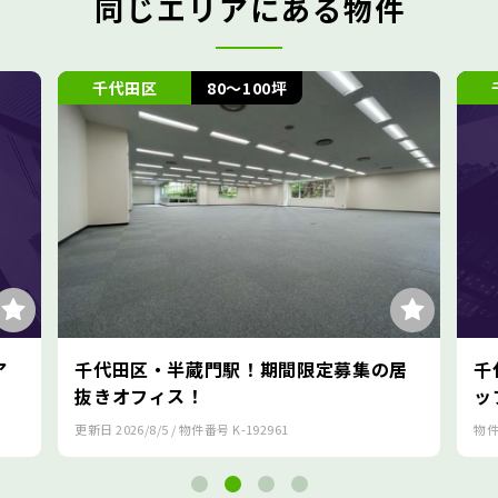
同じエリアにある物件
区
80～100坪
千代田区
30～
・半蔵門駅！期間限定募集の居
千代田区・麹町エリ
ィス！
ップオフィス！
8/5
/ 物件番号
K-192961
物件番号
K-170847