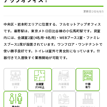
更新日 2026/8/5
中央区・岩本町エリアに位置する、フルセットアップオフィス
です。最寄駅は、東京メトロ日比谷線の小伝馬町駅です。貸室
内には、会議室2室(4名用･6名用)・WEBブース2室・ファミレ
スブース1席が設置されています。ワンフロア・ワンテナントで
使い勝手良好です。トイレは室外で男女別になっています。什
器付きで入居後すぐ業務開始が可能です。
会議室
会議室
内装譲渡
什器
1つ
2つ以上
有り
有り
男女別
天井
眺望が
バルコニー・