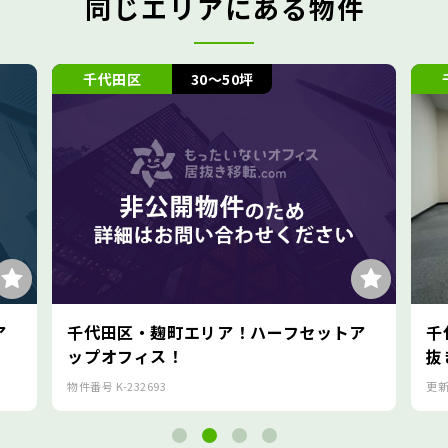
同じエリアにある物件
代田区
30～50坪
千代田区
代田区・麹町エリア！ハーフセットア
千代田区・半蔵
プオフィス！
抜きオフィス！
番号
K-232693
更新日
2026/8/5
/ 物