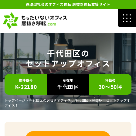
循環型社会のオフィス移転 居抜き移転支援サイト
千代田区の
セットアップオフィス
物件番号
所在地
坪数帯
K-22180
千代田区
30～50坪
トップページ
/
千代田区の居抜きオフィス
/
千代田区・神田駅！セットアップオ
フィス！