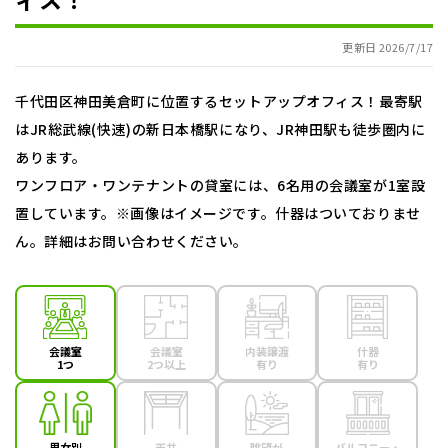
更新日 2026/7/17
千代田区神田美倉町に位置するセットアップオフィス！最寄駅
はJR総武線(快速)の新日本橋駅になり、JR神田駅も徒歩圏内に
あります。
ワンフロア・ワンテナントの貸室には、6名用の会議室が1室設
置しています。※画像はイメージです。什器はついておりませ
ん。詳細はお問い合わせください。
会議室
会議室
内装譲渡
什器
1つ
2つ以上
有り
有り
男女別
天井
眺望が
バルコニー・