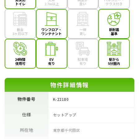
トイレ
2.7m以上
良い
テラス付き
敷金
ワンフロア・
一棟
新耐震
3ヶ月以下
ワンテナント
貸し
基準
24時間
EV
駐車場
駅から
使用可
有り
有り
5分圏内
物件詳細情報
物件番号
K-22180
仕様
セットアップ
所在地
東京都千代田区