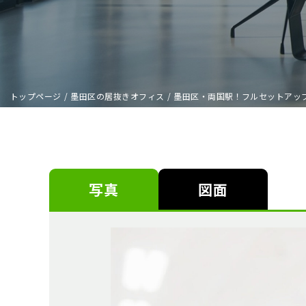
トップページ
/
墨田区の居抜きオフィス
/
墨田区・両国駅！フルセットアッ
写真
図面