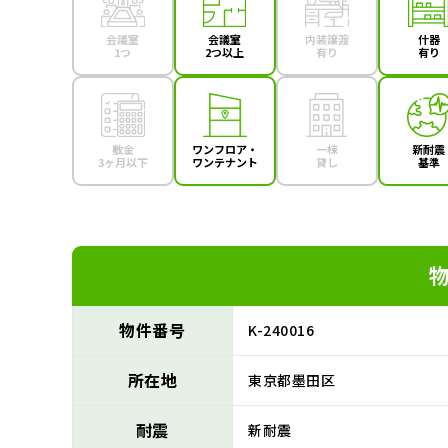
会議室
会議室
内装譲渡
什器
1つ
2つ以上
有り
有り
敷金
ワンフロア・
一棟
新耐震
3ヶ月以下
ワンテナント
貸し
基準
物件番号
K-240016
所在地
東京都墨田区
耐震
新耐震