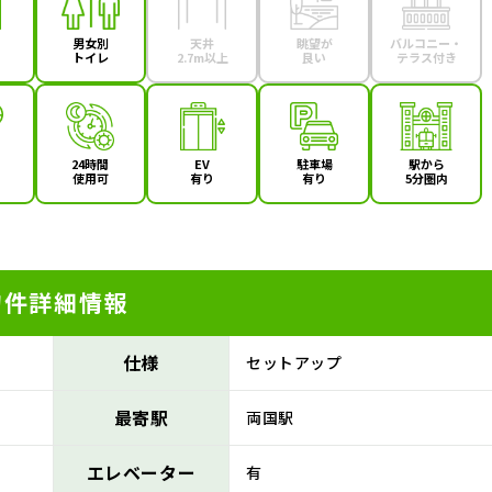
男女別
天井
眺望が
バルコニー・
トイレ
2.7m以上
良い
テラス付き
24時間
EV
駐車場
駅から
使用可
有り
有り
5分圏内
物件詳細情報
仕様
セットアップ
最寄駅
両国駅
エレベーター
有