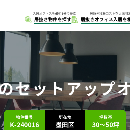
の
セットアップ
物件番号
所在地
坪数帯
K-240016
墨田区
30～50坪