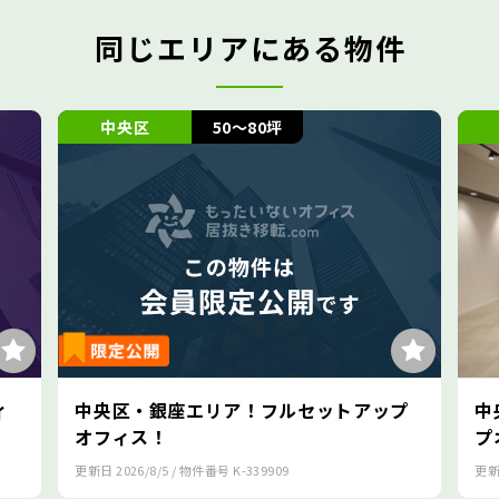
同じエリアにある物件
中央区
50～80坪
中央区
央区・銀座エリア！フルセットアップ
中央区・京橋エ
フィス！
プオフィス！
日
2026/8/5
/ 物件番号
K-339909
更新日
2026/8/6
/ 物