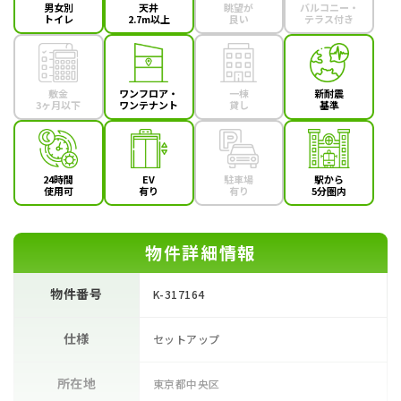
男女別
天井
眺望が
バルコニー・
トイレ
2.7m以上
良い
テラス付き
敷金
ワンフロア・
一棟
新耐震
3ヶ月以下
ワンテナント
貸し
基準
24時間
EV
駐車場
駅から
使用可
有り
有り
5分圏内
物件詳細情報
物件番号
K-317164
仕様
セットアップ
所在地
東京都中央区