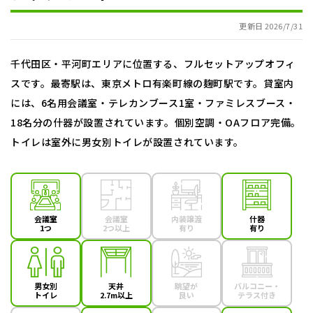
更新日 2026/7/31
千代田区・平河町エリアに位置する、フルセットアップオフィ
スです。最寄駅は、東京メトロ有楽町線の麹町駅です。貸室内
には、6名用会議室・テレカンブース1室・ファミレスブース・
18名分の什器が設置されています。個別空調・OAフロア完備。
トイレは室外に男女別トイレが設置されています。
会議室
会議室
内装譲渡
什器
1つ
2つ以上
有り
有り
男女別
天井
眺望が
バルコニー・
トイレ
2.7m以上
良い
テラス付き