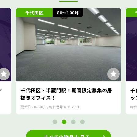
代田区
80～100坪
千代田区
田区・半蔵門駅！期間限定募集の居
千代田区・麹町
オフィス！
ップオフィス！
2026/8/5
/ 物件番号
K-192961
物件番号
K-170847
すべての物件を見る