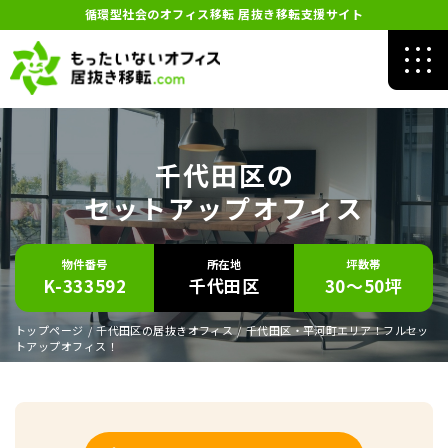
循環型社会のオフィス移転 居抜き移転支援サイト
千代田区の
セットアップオフィス
物件番号
所在地
坪数帯
K-333592
千代田区
30～50坪
トップページ
/
千代田区の居抜きオフィス
/
千代田区・平河町エリア！フルセッ
トアップオフィス！