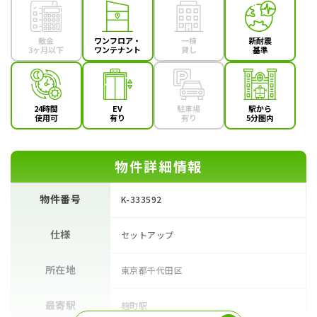
敷金
ワンフロア・
一棟
新耐震
3ヶ月以下
ワンテナント
貸し
基準
24時間
EV
駐車場
駅から
使用可
有り
有り
5分圏内
物件詳細情報
物件番号
K-333592
仕様
セットアップ
所在地
東京都千代田区
最寄駅
麹町駅