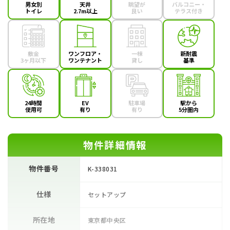
男女別
天井
眺望が
バルコニー・
トイレ
2.7m以上
良い
テラス付き
敷金
ワンフロア・
一棟
新耐震
3ヶ月以下
ワンテナント
貸し
基準
24時間
EV
駐車場
駅から
使用可
有り
有り
5分圏内
物件詳細情報
物件番号
K-338031
仕様
セットアップ
所在地
東京都中央区