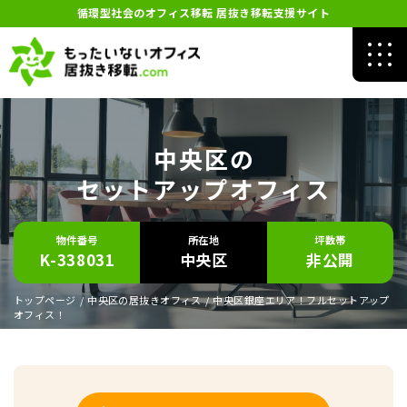
循環型社会のオフィス移転 居抜き移転支援サイト
中央区の
セットアップオフィス
物件番号
所在地
坪数帯
K-338031
中央区
非公開
トップページ
/
中央区の居抜きオフィス
/
中央区銀座エリア！フルセットアップ
オフィス！