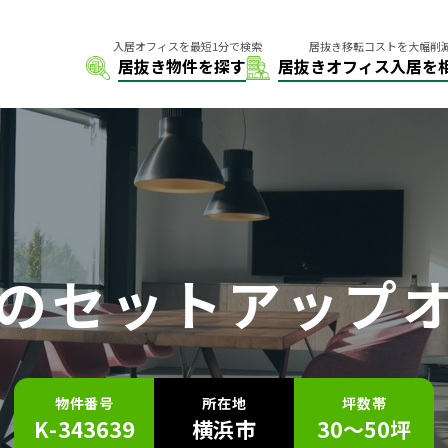
の
セットアップ
物件番号
所在地
坪数帯
K-343639
横浜市
30～50坪