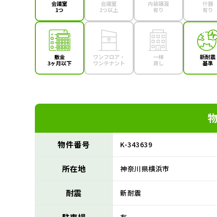
会議室
会議室
内装譲渡
什器
1つ
2つ以上
有り
有り
敷金
ワンフロア・
一棟
新耐震
3ヶ月以下
ワンテナント
貸し
基準
物件番号
K-343639
所在地
神奈川県横浜市
耐震
新耐震