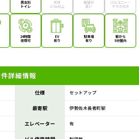
男女別
天井
眺望が
バルコニー・
トイレ
2.7m以上
良い
テラス付き
24時間
EV
駐車場
駅から
使用可
有り
有り
5分圏内
物件詳細情報
仕様
セットアップ
最寄駅
伊勢佐木長者町駅
エレベーター
有