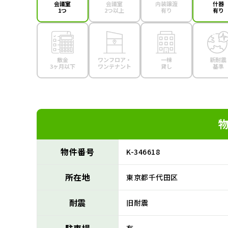
会議室
会議室
内装譲渡
什器
1つ
2つ以上
有り
有り
敷金
ワンフロア・
一棟
新耐震
3ヶ月以下
ワンテナント
貸し
基準
物件番号
K-346618
所在地
東京都千代田区
耐震
旧耐震