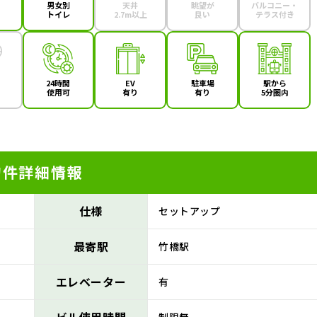
男女別
天井
眺望が
バルコニー・
トイレ
2.7m以上
良い
テラス付き
24時間
EV
駐車場
駅から
使用可
有り
有り
5分圏内
物件詳細情報
仕様
セットアップ
最寄駅
竹橋駅
エレベーター
有