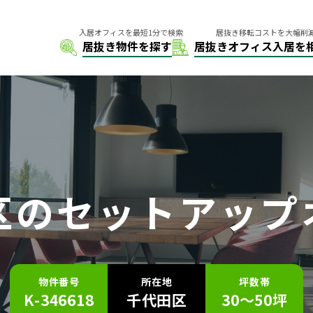
区の
セットアップ
物件番号
所在地
坪数帯
K-346618
千代田区
30～50坪