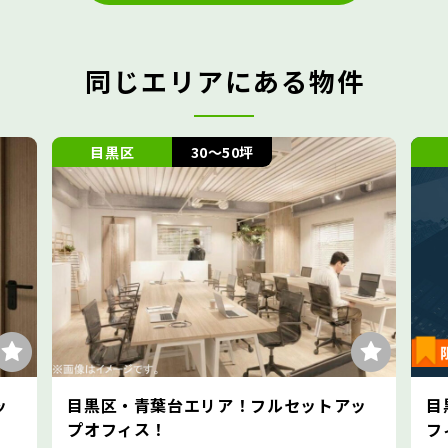
同じエリアにある物件
目黒区
30～50坪
目黒区
黒区・青葉台エリア！フルセットアッ
目黒区・中目黒
オフィス！
フィス！