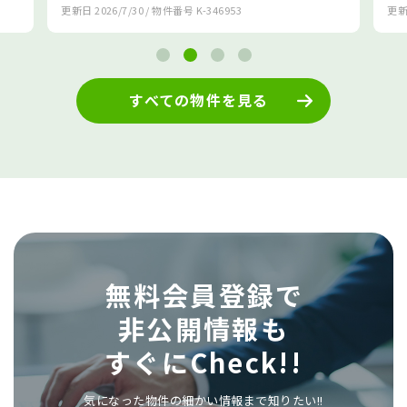
日
2026/7/30
/ 物件番号
K-346953
更新日
2026/7/24
/ 
すべての物件を見る
無料会員登録で
非公開情報も
すぐにCheck!!
気になった物件の細かい情報まで知りたい!!