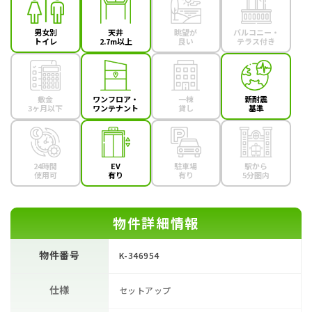
男女別
天井
眺望が
バルコニー・
トイレ
2.7m以上
良い
テラス付き
敷金
ワンフロア・
一棟
新耐震
3ヶ月以下
ワンテナント
貸し
基準
24時間
EV
駐車場
駅から
使用可
有り
有り
5分圏内
物件詳細情報
物件番号
K-346954
仕様
セットアップ