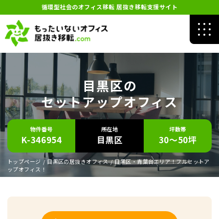
循環型社会のオフィス移転 居抜き移転支援サイト
目黒区の
セットアップオフィス
物件番号
所在地
坪数帯
K-346954
目黒区
30～50坪
トップページ
/
目黒区の居抜きオフィス
/
目黒区・青葉台エリア！フルセットア
ップオフィス！