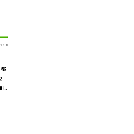
7/10
。都
2
備し