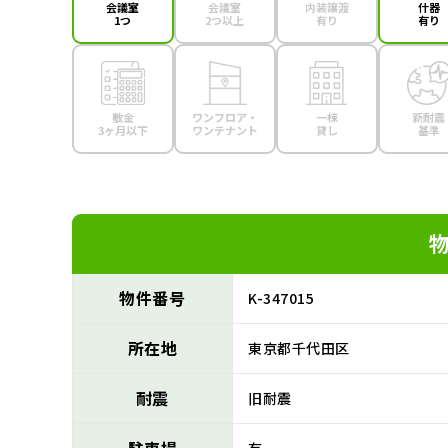
会議室
会議室
内装譲渡
什器
1つ
2つ以上
有り
有り
敷金
ワンフロア・
一棟
新耐震
3ヶ月以下
ワンテナント
貸し
基準
物件番号
K-347015
所在地
東京都千代田区
耐震
旧耐震