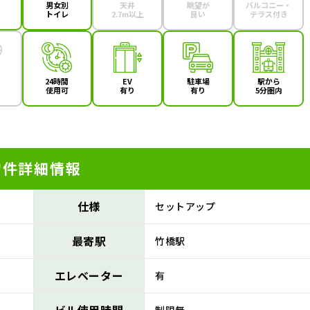
男女別
天井
眺望が
バルコニー・
トイレ
2.7m以上
良い
テラス付き
24時間
EV
駐車場
駅から
使用可
有り
有り
5分圏内
物件詳細情報
仕様
セットアップ
最寄駅
竹橋駅
エレベーター
有