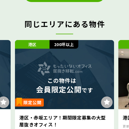
同じエリアにある物件
港区
200坪以上
港区
・赤坂エリア！期間限定募集の大型
港区・赤坂エリ
きオフィス！
更新日
2026/7/31
/ 物