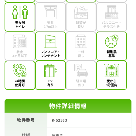
男女別
天井
眺望が
バルコニー・
トイレ
2.7m以上
良い
テラス付き
敷金
ワンフロア・
一棟
新耐震
3ヶ月以下
ワンテナント
貸し
基準
24時間
EV
駐車場
駅から
使用可
有り
有り
5分圏内
物件詳細情報
物件番号
K-52363
仕様
居抜き