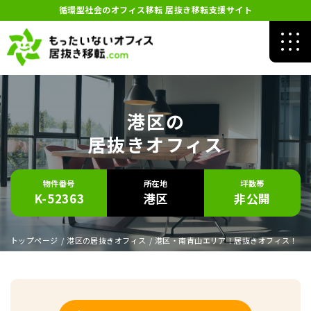
循環型社会のオフィス移転 居抜き移転支援サイト
港区の
居抜きオフィス
物件番号
所在地
坪数帯
K-52363
港区
非公開
トップページ
/
港区の居抜きオフィス
/
港区・南青山エリア！居抜きオフィス！