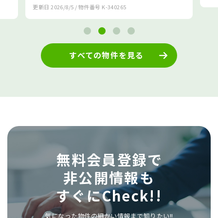
日
2026/8/5
/ 物件番号
K-340265
すべての物件を見る
無料会員登録で
非公開情報も
すぐにCheck!!
気になった物件の細かい情報まで知りたい!!