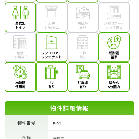
男女別
天井
眺望が
バルコニー・
トイレ
2.7m以上
良い
テラス付き
敷金
ワンフロア・
一棟
新耐震
3ヶ月以下
ワンテナント
貸し
基準
24時間
EV
駐車場
駅から
使用可
有り
有り
5分圏内
物件詳細情報
物件番号
K-59
仕様
居抜き