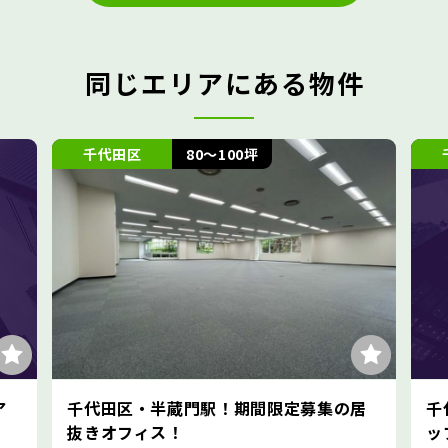
同じエリアにある物件
田区
80～100坪
千代田区
30
区・半蔵門駅！期間限定募集の居
千代田区・麹町エ
フィス！
ップオフィス！