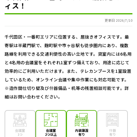
ィス！
更新日 2026/7/10
千代田区・一番町エリアに位置する、居抜きオフィスです。最
寄駅は半蔵門駅で、麹町駅や市ヶ谷駅も徒歩圏内にあり、複数
路線を利用できる交通利便性の高い立地です。貸室内には6名用
と4名用の会議室をそれぞれ1室ずつ備えており、用途に応じて
効率的にご利用いただけます。また、テレカンブースを1室設置
しているため、オンライン会議や集中作業にも対応可能です。
※造作間仕切り壁及び什器備品・机等の残置相談可能です。詳
細はお問い合わせください。
会議室
会議室
内装譲渡
什器
1つ
2つ以上
有り
有り