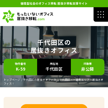
循環型社会のオフィス移転 居抜き移転支援サイト
千代田区の
居抜きオフィス
物件番号
所在地
坪数帯
K-59
千代田区
非公開
トップページ
/
千代田区の居抜きオフィス
/
千代田区・一番町エリア！居抜きオ
フィス！