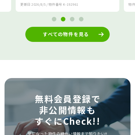
6/8/5
/ 物件番号
K-192961
物件番号
K-170847
すべての物件を見る
無料会員登録で
非公開情報も
すぐにCheck!!
気になった物件の細かい情報まで知りたい!!