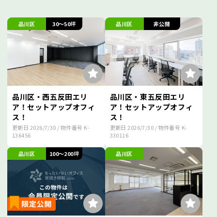
品川区
30～50坪
品川区
非公開
品川区・西五反田エリ
品川区・東五反田エリ
ア！セットアップオフィ
ア！セットアップオフィ
ス！
ス！
更新日
2026/7/30
/ 物件番号
K-
更新日
2026/7/30
/ 物件番号
K-
136456
330116
品川区
100～200坪
品川区