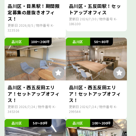
品川区・目黒駅！期間限
品川区・五反田駅！セッ
定募集の居抜きオフィ
トアップオフィス
ス！
更新日
2026/7/30
/ 物件番号
K-
186100
更新日
2026/8/5
/ 物件番号
K-
323516
品川区
100～200坪
品川区
50～80坪
品川区・西五反田エリ
品川区・西五反田エリ
ア！セットアップオフィ
ア！セットアップオフィ
ス！
ス！
更新日
2026/7/24
/ 物件番号
K-
更新日
2026/7/24
/ 物件番号
K-
345304
299544
品川区
50～80坪
品川区
100～200坪