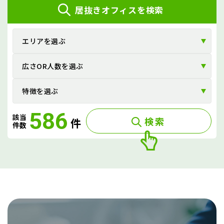
ビ
居抜きオフィスを検索
ゲ
ー
エリアを選ぶ
シ
広さOR人数を選ぶ
ョ
ン
特徴を選ぶ
586
該当
検索
件
件数