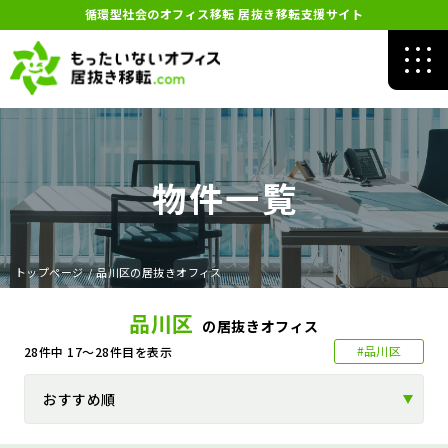
循環型社会のオフィス移転 居抜き移転支援サイト
物件一覧
トップページ
/
品川区の居抜きオフィス
品川区
の居抜きオフィス
#品川区
28
件中
17～28
件目を表示