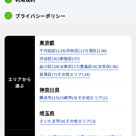
プライバシーポリシー
東京都
千代田区(
125
)
中央区(
127
)
港区(
126
)
渋谷区(
41
)
新宿区(
37
)
品川区(
28
)
台東区(
17
)
豊島区(
6
)
文京区(
30
)
目黒区(
7
)
その他エリア(
24
)
エリアから
選ぶ
神奈川県
横浜市(
15
)
川崎市(
0
)
その他エリア(
1
)
埼玉県
さいたま市(
0
)
その他エリア(
2
)