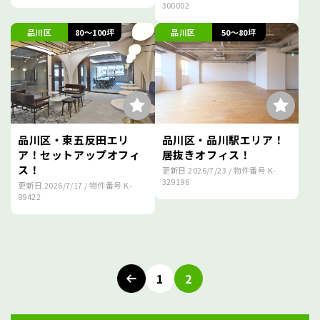
300002
品川区
80～100坪
品川区
50～80坪
品川区・東五反田エリ
品川区・品川駅エリア！
ア！セットアップオフィ
居抜きオフィス！
ス！
更新日
2026/7/23
/ 物件番号
K-
329196
更新日
2026/7/17
/ 物件番号
K-
89422
投
稿
1
2
ナ