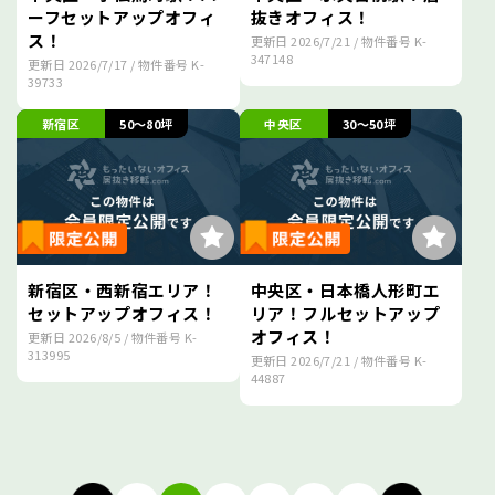
ーフセットアップオフィ
抜きオフィス！
ス！
更新日
2026/7/21
/ 物件番号
K-
347148
更新日
2026/7/17
/ 物件番号
K-
39733
新宿区
50～80坪
中央区
30～50坪
新宿区・西新宿エリア！
中央区・日本橋人形町エ
セットアップオフィス！
リア！フルセットアップ
オフィス！
更新日
2026/8/5
/ 物件番号
K-
313995
更新日
2026/7/21
/ 物件番号
K-
44887
投