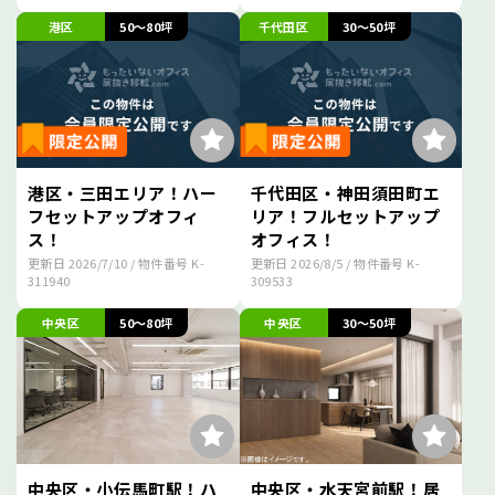
港区
50～80坪
千代田区
30～50坪
港区・三田エリア！ハー
千代田区・神田須田町エ
フセットアップオフィ
リア！フルセットアップ
ス！
オフィス！
更新日
2026/7/10
/ 物件番号
K-
更新日
2026/8/5
/ 物件番号
K-
311940
309533
中央区
50～80坪
中央区
30～50坪
中央区・小伝馬町駅！ハ
中央区・水天宮前駅！居