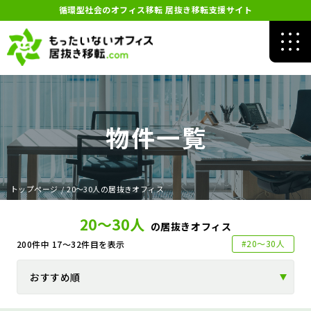
循環型社会のオフィス移転 居抜き移転支援サイト
物件一覧
トップページ
/
20～30人の居抜きオフィス
20～30人
の居抜きオフィス
#20～30人
200
件中
17～32
件目を表示