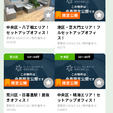
中央区・八丁堀エリア！
港区・芝大門エリア！フ
セットアップオフィス！
ルセットアップオフィ
ス！
更新日
2026/7/10
/ 物件番号
K-
329282
更新日
2026/7/28
/ 物件番号
K-
63279
荒川区
50～80坪
中央区
50～80坪
荒川区・日暮里駅！居抜
中央区・晴海エリア！セ
きオフィス！
ットアップオフィス！
更新日
2026/7/28
/ 物件番号
K-
更新日
2026/7/14
/ 物件番号
K-
347481
318809