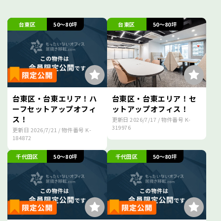
台東区
50～80坪
台東区
50～80坪
台東区・台東エリア！ハ
台東区・台東エリア！セ
ーフセットアップオフィ
ットアップオフィス！
ス！
更新日
2026/7/17
/ 物件番号
K-
319976
更新日
2026/7/21
/ 物件番号
K-
184872
千代田区
50～80坪
千代田区
50～80坪