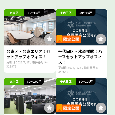
台東区
50～80坪
千代田区
50～80坪
台東区・台東エリア！セ
千代田区・水道橋駅！ハ
ットアップオフィス！
ーフセットアップオフィ
ス！
更新日
2026/7/17
/ 物件番号
K-
319976
更新日
2026/7/23
/ 物件番号
K-
347640
文京区
80～100坪
千代田区
80～100坪