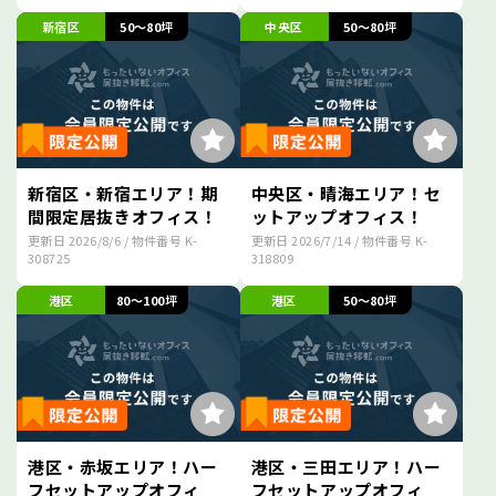
新宿区
50～80坪
中央区
50～80坪
新宿区・新宿エリア！期
中央区・晴海エリア！セ
間限定居抜きオフィス！
ットアップオフィス！
更新日
2026/8/6
/ 物件番号
K-
更新日
2026/7/14
/ 物件番号
K-
308725
318809
港区
80～100坪
港区
50～80坪
港区・赤坂エリア！ハー
港区・三田エリア！ハー
フセットアップオフィ
フセットアップオフィ