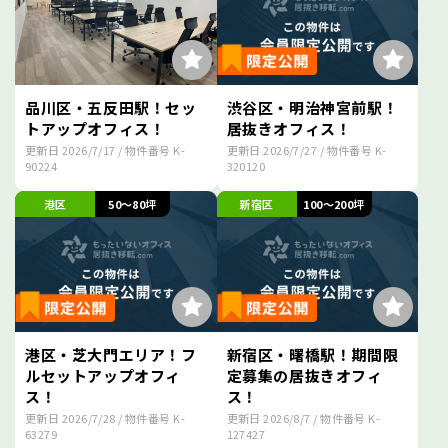
品川区・五反田駅！セッ
渋谷区・明治神宮前駅！
トアップオフィス！
居抜きオフィス！
更新日
2026/7/17
/ 物件番号
K-
更新日
2026/7/27
/ 物件番号
K-
90224
320120
港区
50～80坪
新宿区
100～200坪
港区・芝大門エリア！フ
新宿区・曙橋駅！期間限
ルセットアップオフィ
定募集の居抜きオフィ
ス！
ス！
更新日
2026/7/28
/ 物件番号
K-
更新日
2026/8/7
/ 物件番号
K-
63279
127427