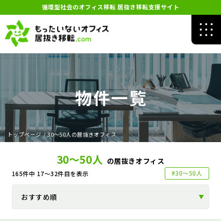
循環型社会のオフィス移転 居抜き移転支援サイト
物件一覧
トップページ
/
30～50人の居抜きオフィス
30～50人
の居抜きオフィス
#30～50人
165
件中
17～32
件目を表示