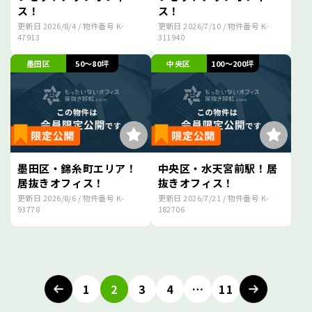
ス！
ス！
更新日
2026/8/4
/ 物件番号
K-
更新日
2026/7/10
/ 物件番号
K-
47913
311940
墨田区
50～80坪
中央区
100～200坪
墨田区・錦糸町エリア！
中央区・水天宮前駅！居
居抜きオフィス！
抜きオフィス！
更新日
2026/8/6
/ 物件番号
K-
更新日
2026/7/21
/ 物件番号
K-
93778
182706
投
稿
1
2
3
4
…
11
ナ