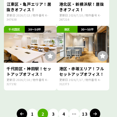
江東区・亀戸エリア！居
港北区・新横浜駅！居抜
抜きオフィス！
きオフィス！
更新日
2026/7/13
/ 物件番号
K-
更新日
2026/7/10
/ 物件番号
K-
347638
267216
千代田区
30～50坪
港区
30～50坪
千代田区・神田駅！セッ
港区・赤坂エリア！フル
トアップオフィス！
セットアップオフィス！
更新日
2026/7/10
/ 物件番号
K-
更新日
2026/7/17
/ 物件番号
K-
327192
312373
投
稿
1
2
3
4
…
13