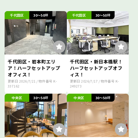
千代田区
30～50坪
千代田区
30～50坪
千代田区・岩本町エリ
千代田区・新日本橋駅！
ア！ハーフセットアップ
ハーフセットアップオフ
オフィス！
ィス！
更新日
2026/7/21
/ 物件番号
K-
更新日
2026/7/17
/ 物件番号
K-
337162
249273
中央区
30～50坪
中央区
30～50坪