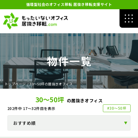
循環型社会のオフィス移転 居抜き移転支援サイト
物件一覧
トップページ
/
30～50坪の居抜きオフィス
30～50坪
の居抜きオフィス
#30～50坪
202
件中
17～32
件目を表示