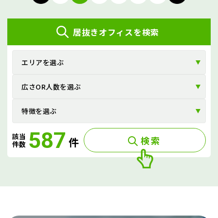
ナ
ビ
居抜きオフィスを検索
ゲ
ー
エリアを選ぶ
シ
広さOR人数を選ぶ
ョ
ン
特徴を選ぶ
587
該当
検索
件
件数