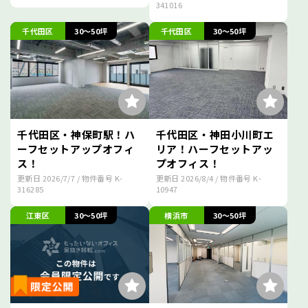
341016
千代田区
30～50坪
千代田区
30～50坪
千代田区・神保町駅！ハ
千代田区・神田小川町エ
ーフセットアップオフィ
リア！ハーフセットアッ
ス！
プオフィス！
更新日
2026/7/7
/ 物件番号
K-
更新日
2026/8/4
/ 物件番号
K-
316285
10947
江東区
30～50坪
横浜市
30～50坪