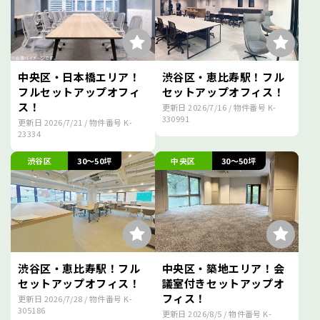
中央区・日本橋エリア！
渋谷区・恵比寿駅！フル
フルセットアップオフィ
セットアップオフィス！
ス！
更新日
2026/7/16
/ 物件番号
K-
330991
更新日
2026/7/21
/ 物件番号
K-
23334
渋谷区
30～50坪
中央区
30～50坪
渋谷区・恵比寿駅！フル
中央区・築地エリア！会
セットアップオフィス！
議室付きセットアップオ
フィス！
更新日
2026/7/28
/ 物件番号
K-
305186
更新日
2026/8/5
/ 物件番号
K-