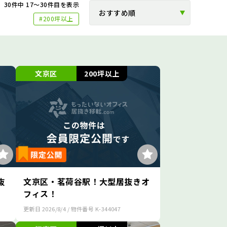
30
件中
17～30
件目を表示
#200坪以上
文京区
200坪以上
抜
文京区・茗荷谷駅！大型居抜きオ
フィス！
更新日
2026/8/4
/ 物件番号
K-344047