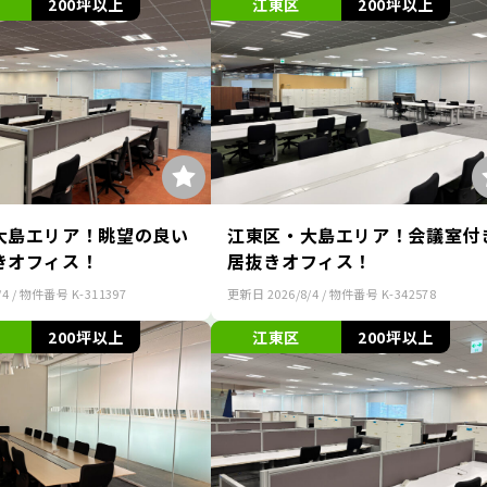
200坪以上
江東区
200坪以上
大島エリア！眺望の良い
江東区・大島エリア！会議室付
きオフィス！
居抜きオフィス！
/4
/ 物件番号
K-311397
更新日
2026/8/4
/ 物件番号
K-342578
200坪以上
江東区
200坪以上