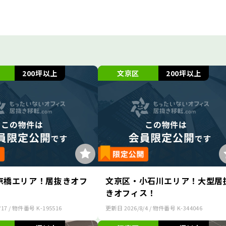
200坪以上
文京区
200坪以上
京橋エリア！居抜きオフ
文京区・小石川エリア！大型居
きオフィス！
/17
/ 物件番号
K-195516
更新日
2026/8/4
/ 物件番号
K-344046