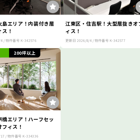
大島エリア！内装付き居
江東区・住吉駅！大型居抜きオ
ィス！
ィス！
/4
/ 物件番号
K-342576
更新日
2026/8/4
/ 物件番号
K-342577
200坪以上
京橋エリア！ハーフセッ
オフィス！
/17
/ 物件番号
K-334336