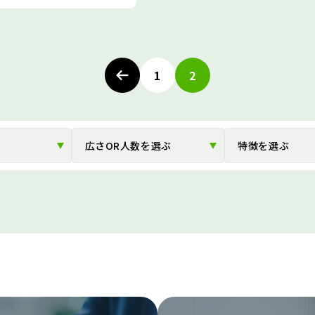
投
稿
1
2
ナ
ビ
ゲ
広さOR人数を選ぶ
特徴を選ぶ
ー
シ
ョ
ン