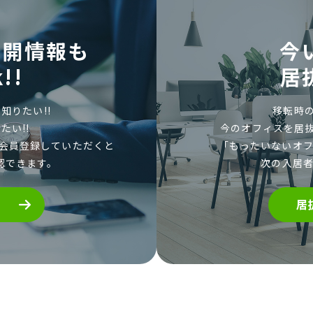
公開情報も
今
!!
居
知りたい!!
移転時の
たい!!
今のオフィスを居
会員登録していただくと
「もったいないオフ
認できます。
次の入居
居