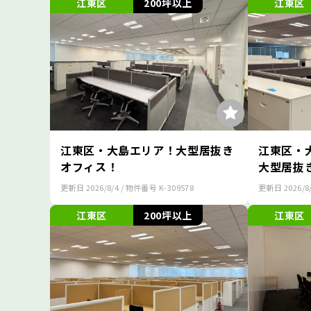
江東区
200坪以上
江東区
江東区・大島エリア！大型居抜き
江東区・
オフィス！
大型居抜
更新日
2026/8/4
/ 物件番号
K-309578
更新日
2026/8
江東区
200坪以上
江東区