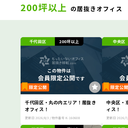
200坪以上
の居抜きオフィス
千代田区
200坪以上
中央区
千代田区・丸の内エリア！居抜き
中央区・
オフィス！
ィス！
更新日
2026/8/3
/ 物件番号
K-160608
更新日
2026/7