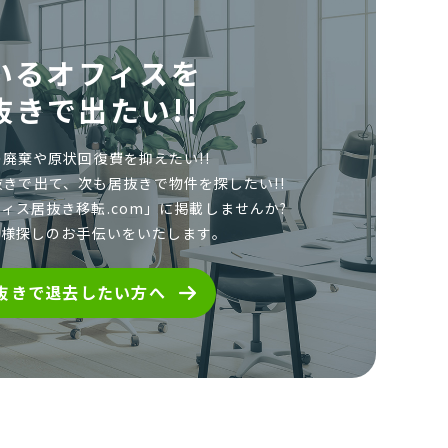
いるオフィスを
抜きで出たい!!
廃棄や原状回復費を抑えたい!!
抜きで出て、
次も居抜きで物件を探したい!!
ィス居抜き移転.com」に
掲載しませんか?
者様探しのお手伝いをいたします。
抜きで退去したい方へ