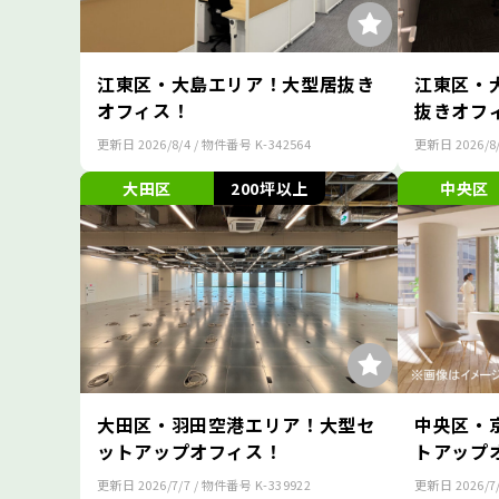
江東区・大島エリア！大型居抜き
江東区・
オフィス！
抜きオフ
更新日
2026/8/4
/ 物件番号
K-342564
更新日
2026/8
大田区
200坪以上
中央区
大田区・羽田空港エリア！大型セ
中央区・
ットアップオフィス！
トアップ
更新日
2026/7/7
/ 物件番号
K-339922
更新日
2026/7