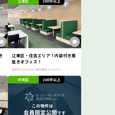
江東区
200坪以上
き
江東区・住吉エリア！内装付き居
抜きオフィス！
更新日
2026/8/4
/ 物件番号
K-342579
中央区
200坪以上