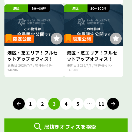
港区
50～80坪
港区
80～100坪
港区・芝エリア！フルセ
港区・芝エリア！フルセ
ットアップオフィス！
ットアップオフィス！
更新日
2026/7/7
/ 物件番号
K-
更新日
2026/7/7
/ 物件番号
K-
346987
346988
投
稿
1
2
3
4
5
…
11
ナ
ビ
居抜きオフィスを検索