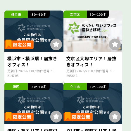
横浜市
50～80坪
文京区
80～100坪
横浜市・横浜駅！居抜き
文京区大塚エリア！居抜
オフィス！
きオフィス！
更新日
2026/7/30
/ 物件番号
K-
更新日
2026/7/10
/ 物件番号
K-
214705
295641
港区
50～80坪
立川市
80～100坪
港区・芝エリア！内装付
立川市・曙町エリア！居