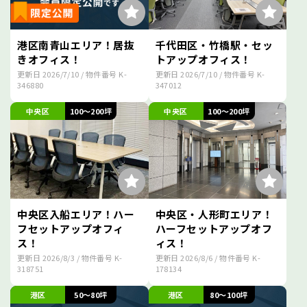
港区南青山エリア！居抜
千代田区・竹橋駅・セッ
きオフィス！
トアップオフィス！
更新日
2026/7/10
/ 物件番号
K-
更新日
2026/7/10
/ 物件番号
K-
346880
347012
中央区
100～200坪
中央区
100～200坪
中央区入船エリア！ハー
中央区・人形町エリア！
フセットアップオフィ
ハーフセットアップオフ
ス！
ィス！
更新日
2026/8/3
/ 物件番号
K-
更新日
2026/8/6
/ 物件番号
K-
318751
178134
港区
50～80坪
港区
80～100坪