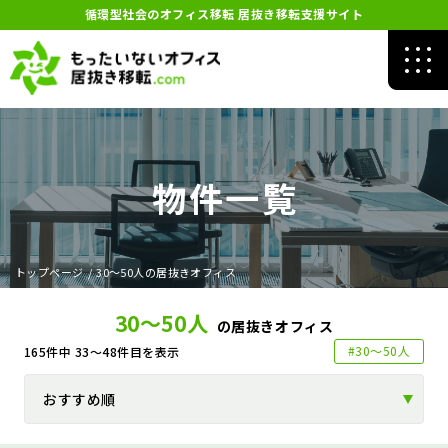
循環型社会のオフィス移転 居抜き移転支援サイト
物件一覧
トップページ
/
30～50人の居抜きオフィス
30～50人
の居抜きオフィス
#30～50人
165
件中
33～48
件目を表示