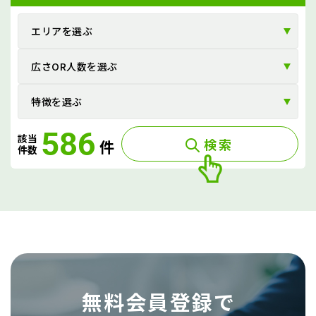
ゲ
ー
エリアを選ぶ
シ
広さOR人数を選ぶ
ョ
ン
特徴を選ぶ
586
該当
検索
件
件数
無料会員登録で