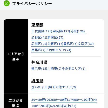
プライバシーポリシー
東京都
千代田区(
125
)
中央区(
127
)
港区(
126
)
渋谷区(
41
)
新宿区(
37
)
品川区(
28
)
台東区(
17
)
豊島区(
6
)
文京区(
30
)
目黒区(
7
)
その他エリア(
24
)
エリアから
選ぶ
神奈川県
横浜市(
15
)
川崎市(
0
)
その他エリア(
1
)
埼玉県
さいたま市(
0
)
その他エリア(
2
)
30～50坪(
202
)
50～80坪(
174
)
80～100坪(
54
)
広さから
選ぶ
100～200坪(
62
)
200坪以上(
31
)