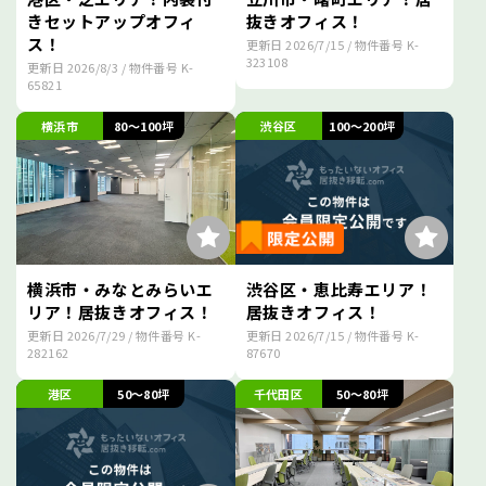
きセットアップオフィ
抜きオフィス！
ス！
更新日
2026/7/15
/ 物件番号
K-
323108
更新日
2026/8/3
/ 物件番号
K-
65821
横浜市
80～100坪
渋谷区
100～200坪
横浜市・みなとみらいエ
渋谷区・恵比寿エリア！
リア！居抜きオフィス！
居抜きオフィス！
更新日
2026/7/29
/ 物件番号
K-
更新日
2026/7/15
/ 物件番号
K-
282162
87670
港区
50～80坪
千代田区
50～80坪