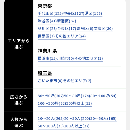
東京都
千代田区(
125
)
中央区(
127
)
港区(
126
)
渋谷区(
41
)
新宿区(
37
)
品川区(
28
)
台東区(
17
)
豊島区(
6
)
文京区(
30
)
目黒区(
7
)
その他エリア(
24
)
エリアから
選ぶ
神奈川県
横浜市(
15
)
川崎市(
0
)
その他エリア(
1
)
埼玉県
さいたま市(
0
)
その他エリア(
2
)
30～50坪(
202
)
50～80坪(
174
)
80～100坪(
54
)
広さから
選ぶ
100～200坪(
62
)
200坪以上(
31
)
10～20人(
263
)
20～30人(
200
)
30～50人(
165
)
人数から
選ぶ
50～100人(
35
)
100人以上(
27
)