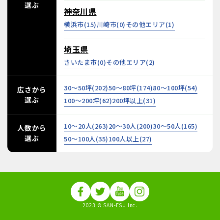
選ぶ
神奈川県
横浜市(
15
)
川崎市(
0
)
その他エリア(
1
)
埼玉県
さいたま市(
0
)
その他エリア(
2
)
30～50坪(
202
)
50～80坪(
174
)
80～100坪(
54
)
広さから
選ぶ
100～200坪(
62
)
200坪以上(
31
)
10～20人(
263
)
20～30人(
200
)
30～50人(
165
)
人数から
選ぶ
50～100人(
35
)
100人以上(
27
)
2023 © SAN-ESU Inc.