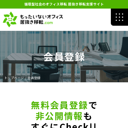
循環型社会のオフィス移転 居抜き移転支援サイト
会員登録
トップページ
/
会員登録
無料会員登録
で
非公開情報
も
すぐにCheck!!